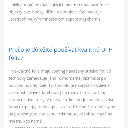
lepidla), majú pri manipulácii tendenciu opadávať malé
objekty ako: bodky, dĺžne a podobne, farebnosť je
„zastretá“ veľkým množstvom separačnej chémie.
Prečo je dôležité používať kvalitnú DTF
fóliu?
• Nekvalitné fólie majú coating nanášaný striekaním, čo
technicky zamedzuje jeho rovnomernej distribúcii po
povrchu nosnej fólie. To spôsobuje napríklad rozdielne
vlastnosti (hlavne farebnosť) na rôznych miestach aj
v rámci jednej rolky. V miestach, kde ho je menej sa zase
farby rozpíjajú, rozlievajú a takéto fólie sú často náchylné
na problémy so statickou elektrinou- prášok sa chytá na
miesta, kde nemá.