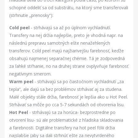
schopné oddeliť sa od substrátu, na ktorý sme transferovali
(strhnutie „prenosky“):
Cold peel
- strhávajú sa až po úplnom vychladnutí.
Transfery na nej držia najlepšie, preto je vhodná napr. na
následnú prepravu samotných ešte nenažehlených
transferov. Cold peel majú najžiarivejšiu farebnosť, keďže
obsahujú najmenej separačnej chémie. Tá je zodpovedná
za ľahké stŕhanie, no na druhej strane ovplyvňuje farebnosť
negatívnym smerom.
Warm peel
- strhávajú sa po čiastočnom vychladnutí „za
tepla“, ale dajú sa bez problémov strhávať aj za studena.
Malé objekty stále držia, farebnosť je lepšia ako u Hot Peel.
Strhávať sa môže po cca 5-7 sekundách od otvorenia lisu.
Hot Peel
- strhávajú sa za horúca- bezprostredne po
otvorení lisu- sú ale problematické z hľadiska skladovania
a farebnosti. Digitálne transfery na hot peel fólii držia
najslabšie (aby sa dali strhnúť ešte za nevytvrdeného