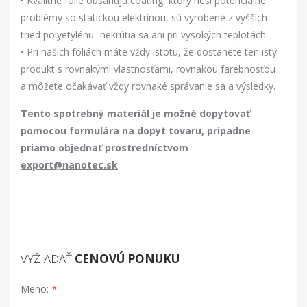
• Kvalitné fólie obsahujú coating, ktorý rieši potenciálne
problémy so statickou elektrinou, sú vyrobené z vyšších
tried polyetylénu- nekrútia sa ani pri vysokých teplotách.
• Pri našich fóliách máte vždy istotu, že dostanete ten istý
produkt s rovnakými vlastnosťami, rovnakou farebnosťou
a môžete očakávať vždy rovnaké správanie sa a výsledky.
Tento spotrebný materiál je možné dopytovať
pomocou formulára na dopyt tovaru, prípadne
priamo objednať prostredníctvom
export@nanotec.sk
VYŽIADAŤ
CENOVÚ PONUKU
Meno: