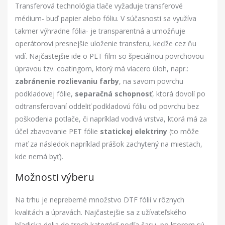
Transferová technológia tlače vyžaduje transferové
médium- buď papier alebo fóliu. V súčasnosti sa využíva
takmer výhradne fólia- je transparentná a umožňuje
operátorovi presnejšie uloženie transferu, keďže cez ňu
vidí. Najčastejšie ide o PET film so špeciálnou povrchovou
úpravou tzv. coatingom, ktorý má viacero úloh, napr.:
zabránenie rozlievaniu farby
, na savom povrchu
podkladovej fólie,
separačná schopnosť
, ktorá dovolí po
odtransferovaní oddeliť podkladovú fóliu od povrchu bez
poškodenia potlače, či napríklad vodivá vrstva, ktorá má za
účel zbavovanie PET fólie
statickej elektriny
(to môže
mať za následok napríklad prášok zachytený na miestach,
kde nemá byť).
Možnosti výberu
Na trhu je nepreberné množstvo DTF fólií v rôznych
kvalitách a úpravách. Najčastejšie sa z užívateľského
hľadiska delia do troch kategórií podľa času, po ktorom sú